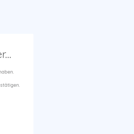
...
 haben.
estätigen.