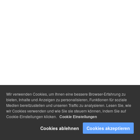
Wir verwenden Cookies, um Ihnen eine bessere Browser-Erfahrung zu
bieten, Inhalte und Anzeigen zu personalisieren, Funktionen für soziale
Medien bereitzustellen und unseren Traffic zu analysieren. Lesen Sie, wie
wir Cookies verwenden und wie Sie sie steuern können, indem Sie auf
Cookie-Einstellungen klicken.
Cookie Einstellungen
Cookies ablehnen
Cookies akzeptieren